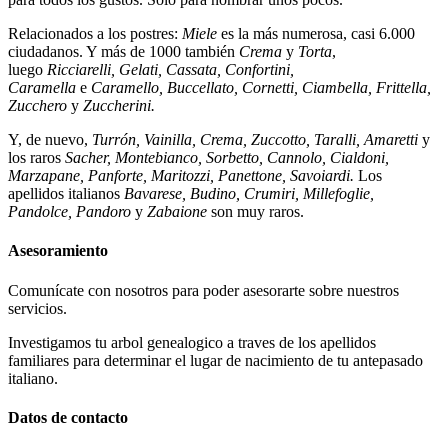
Relacionados a los postres:
Miele
es la más numerosa, casi 6.000
ciudadanos. Y más de 1000 también
Crema
y
Torta
,
luego
Ricciarelli, Gelati, Cassata, Confortini,
Caramella
e
Caramello, Buccellato, Cornetti, Ciambella, Frittella,
Zucchero
y
Zuccherini.
Y, de nuevo,
Turrón, Vainilla, Crema, Zuccotto, Taralli, Amaretti
y
los raros
Sacher, Montebianco, Sorbetto, Cannolo, Cialdoni,
Marzapane, Panforte, Maritozzi, Panettone, Savoiardi.
Los
apellidos italianos
Bavarese, Budino, Crumiri, Millefoglie,
Pandolce, Pandoro
y
Zabaione
son muy raros.
Asesoramiento
Comunícate con nosotros para poder asesorarte sobre nuestros
servicios.
Investigamos tu arbol genealogico a traves de los apellidos
familiares para determinar el lugar de nacimiento de tu antepasado
italiano.
Datos de contacto